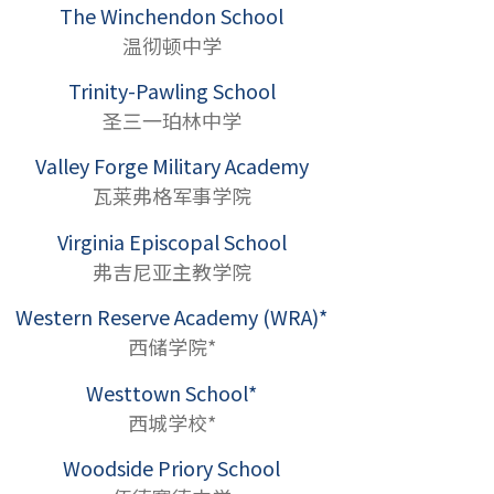
The Winchendon School
温彻顿中学
Trinity-Pawling School
圣三一珀林中学
Valley Forge Military Academy
瓦莱弗格军事学院
Virginia Episcopal School
弗吉尼亚主教学院
Western Reserve Academy (WRA)*
西储学院*
Westtown School*
西城学校*
Woodside Priory School