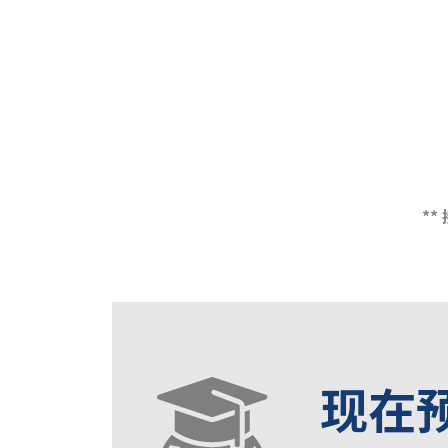
*
现在预