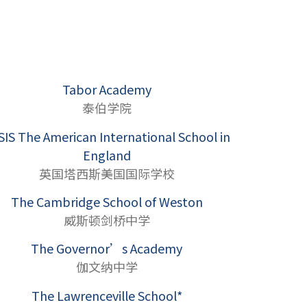
Tabor Academy
泰伯学院
SIS The American International School in
England
英国塔西斯美国国际学校
The Cambridge School of Weston
威斯顿剑桥中学
The Governor’s Academy
伽文纳中学
The Lawrenceville School*