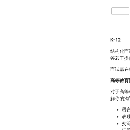
< 返回
结
K-12
结构化面
答若干提
面试需在
高等教育
对于高等
解你的沟
语
表
交